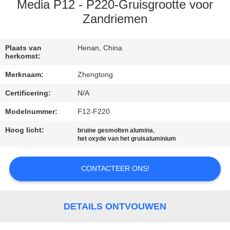
KWALITEITSCONTROLE
Media P12 - P220-Gruisgrootte voor
Zandriemen
CONTACTEER
ONS
Plaats van
Henan, China
herkomst:
Merknaam:
Zhengtong
NIEUWS
Certificering:
N/A
Modelnummer:
F12-F220
VERZOEK
OM EEN
Hoog licht:
,
bruine gesmolten alumina
het oxyde van het gruisaluminium
CITAAT
CONTACTEER ONS!
SITEMAP
DETAILS ONTVOUWEN
PRIVACYBELEID