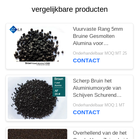
vergelijkbare producten
Vuurvaste Rang 5mm
Bruine Gesmolten
Alumina voor
Castables
Onderhandelbaar MOQ:MT 25
CONTACT
Scherp Bruin het
Aluminiumoxyde van
Schijven Schurend
Grutten FEPA 20#
Onderhandelbaar MOQ:1 MT
CONTACT
Overhellend van de het