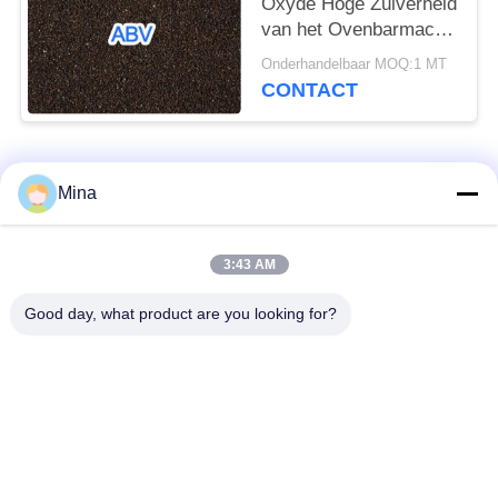
Oxyde Hoge Zuiverheid
van het Ovenbarmac
Gesmolten Aluminium
Onderhandelbaar MOQ:1 MT
Trigonal het
CONTACT
Kristalsysteem
populaire categorieën
Alle
Mina
Het ceramische Parel
Ceramische het
3:43 AM
Vernietigen
Vernietigen Media
Good day, what product are you looking for?
Het ceramische
zirconiumdioxyde
Schot Uithameren
malende media
de parels van het
keramische slijpen
zirconiumsilicaat
media