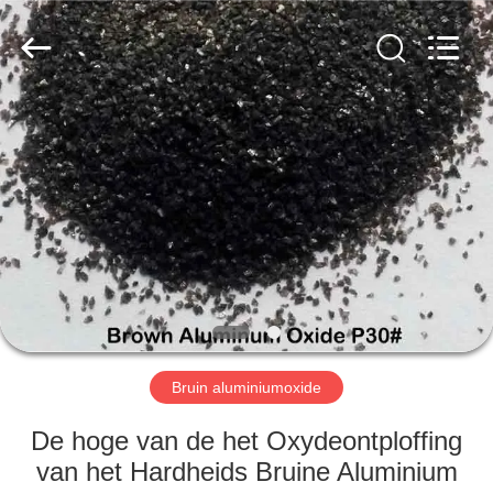
Zhengzhou
Zhengtong
Abrasive
Import&Export
Co.,Ltd.
All
Rights
Reserved.
HUIS
PRODUCTEN
VIDEO'S
ONGEVEER
ONS
Bruin aluminiumoxide
FABRIEKSREIS
De hoge van de het Oxydeontploffing
van het Hardheids Bruine Aluminium