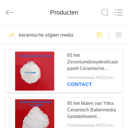
Zhengzhou
Zhengtong
Abrasive
Producten
Import&Export
Co.,Ltd.
All
Rights
Reserved.
HUIS
187
keramische slijpen media
Het ceramische
PRODUCTEN
Parel Vernietigen
65 het
Zirconiumdioxydesilicaat
VIDEO'S
parelt Ceramische
Malende Media 1,4 -
Onderhandelbaar MOQ:Overeen te komen
1.6Mm voor het Malen
ONGEVEER
CONTACT
Verspreiding
170
ONS
Ceramische het
95 het Malen van Yttria
FABRIEKSREIS
Ceramisch Ballenmedia
Vernietigen Media
Gestabiliseerd
Zirconiumdioxyde 1,2 -
Onderhandelbaar MOQ:Overeen te komen