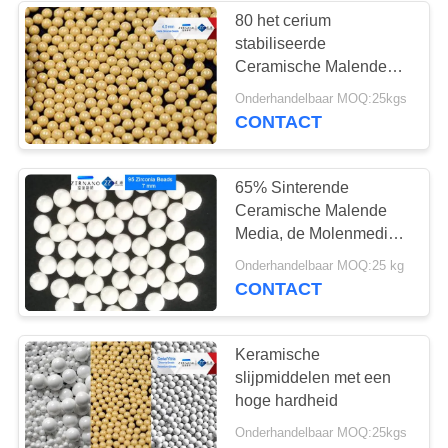
80 het cerium
stabiliseerde
12
Ceramische Malende
de media van het
Media Ballen, Hoge de
Onderhandelbaar MOQ:25kgs
Molen Malende Media
CONTACT
zirconiumdioxydemalen
van het
Scheerbeurtzand
65% Sinterende
Ceramische Malende
Media, de Molenmedia
van de Bolvormigheids
7
Onderhandelbaar MOQ:25 kg
Ceramische Bal
CONTACT
zirconiumdioxydeballen
Keramische
slijpmiddelen met een
hoge hardheid
Onderhandelbaar MOQ:25kgs