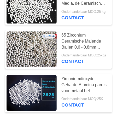
Media, de Ceramische
Malende Ballen van 2,2
Onderhandelbaar MOQ:25 kg
- 2,5 Mm voor
CONTACT
43
Verspreiding
de parels van het
65 Zirconium
zirconiumsilicaat
Ceramische Malende
Ballen 0,6 - 0.8mm
Grootte
Onderhandelbaar MOQ:25kgs
Witte/Melkachtige Witte
CONTACT
Kleur
20
Zirconiumdioxyde
keramische slijpen
Geharde Alumina parels
voor metaal het
media
oppoetsen in Trillings
Onderhandelbaar MOQ:25KGS
oppoetsende machine
CONTACT