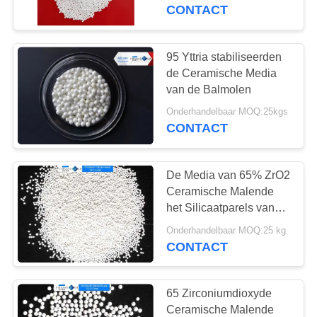
KWALITEITSCONTROLE
1.4mm
CONTACT
CONTACTEER
95 Yttria stabiliseerden
34
ONS
de Ceramische Media
Het ceramische
van de Balmolen
NIEUWS
Schot Uithameren
Onderhandelbaar MOQ:25kgs
CONTACT
VERZOEK
De Media van 65% ZrO2
OM EEN
Ceramische Malende
CITAAT
het Silicaatparels van
80
het Ballenzirconium 1,0 -
Onderhandelbaar MOQ:25 kg
zirconiumdioxyde
1,2 Mm voor Pesticide
CONTACT
SITEMAP
malende media
PRIVACYBELEID
65 Zirconiumdioxyde
Ceramische Malende