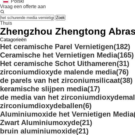
Polski
Vraag een offerte aan
Zoek
Thuis
Zhengzhou Zhengtong Abrasi
Catagorieën
Het ceramische Parel Vernietigen
(182)
Ceramische het Vernietigen Media
(165)
Het ceramische Schot Uithameren
(31)
zirconiumdioxyde malende media
(76)
de parels van het zirconiumsilicaat
(38)
keramische slijpen media
(17)
de media van het zirconiumdioxydema
zirconiumdioxydeballen
(6)
Aluminiumoxide het Vernietigen Media
Zwart Aluminiumoxyde
(21)
bruin aluminiumoxide
(21)