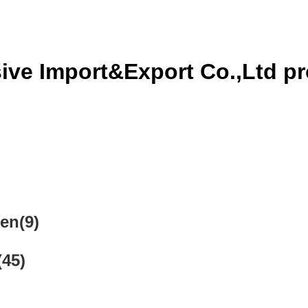
ve Import&Export Co.,Ltd pr
len
(9)
(45)