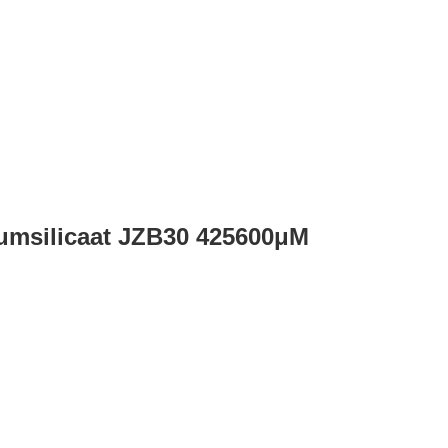
iumsilicaat JZB30 425600μM