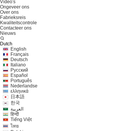
Video's
Ongeveer ons
Over ons
Fabrieksreis
Kwaliteitscontrole
Contacteer ons
Nieuws
Dutch
English
Français
Deutsch
Italiano
Русский
Español
Português
Nederlandse
ελληνικά
日本語
한국
العربية
हिन्दी
Tiếng Việt
ไทย