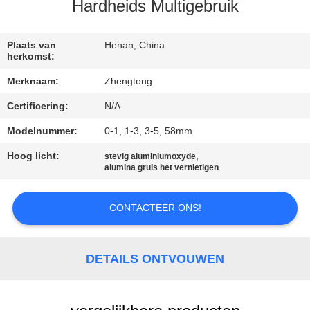
KWALITEITSCONTROLE
Hardheids Multigebruik
CONTACTEER
Plaats van
Henan, China
herkomst:
ONS
Merknaam:
Zhengtong
Certificering:
N/A
NIEUWS
Modelnummer:
0-1, 1-3, 3-5, 58mm
VERZOEK
Hoog licht:
,
stevig aluminiumoxyde
alumina gruis het vernietigen
OM EEN
CITAAT
CONTACTEER ONS!
SITEMAP
DETAILS ONTVOUWEN
PRIVACYBELEID