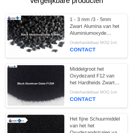
vergelijkbare producten
1 - 3 mm /3 - 5mm
Zwart Alumina van het
Aluminiumoxyde
Schurend Gesmolten
Onderhandelbaar MOQ:1mt
Antislipcomplexenmateriaal
CONTACT
Middelgroot het
Oxydezand F12 van
het Hardheids Zwart
Aluminium - F240 voor
Onderhandelbaar MOQ:1mt
het Oppoetsen van
CONTACT
Roestvrij staal
Het fijne Schuurmiddel
van het het
Oxydezandstralen van