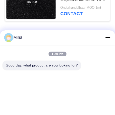
het Grutten Zwarte
Onderhandelbaar MOQ:1mt
Aluminium voor Rem
CONTACT
vult/Oppoetsende Was
op
populaire categorieën
Alle
Mina
Het ceramische Parel
Ceramische het
1:20 PM
Vernietigen
Vernietigen Media
Good day, what product are you looking for?
Het ceramische
zirconiumdioxyde
Schot Uithameren
malende media
de parels van het
keramische slijpen
zirconiumsilicaat
media