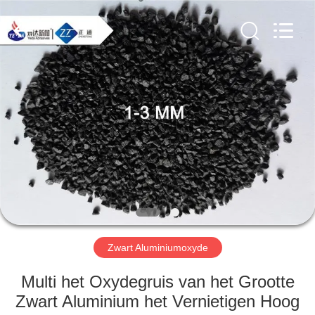
Zhengzhou
Zhengtong
Abrasive
Import&Export
Co.,Ltd.
All
Rights
Reserved.
HUIS
PRODUCTEN
VIDEO'S
ONGEVEER
ONS
Zwart Aluminiumoxyde
FABRIEKSREIS
Multi het Oxydegruis van het Grootte
Zwart Aluminium het Vernietigen Hoog