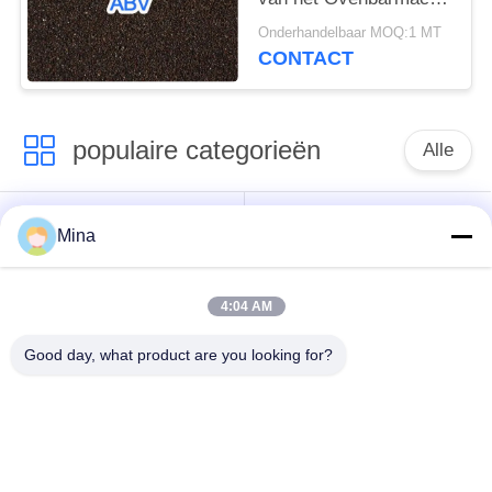
Gesmolten Aluminium
Onderhandelbaar MOQ:1 MT
Trigonal het
CONTACT
Kristalsysteem
populaire categorieën
Alle
Het ceramische Parel
Ceramische het
Mina
Vernietigen
Vernietigen Media
4:04 AM
Het ceramische
zirconiumdioxyde
Schot Uithameren
malende media
Good day, what product are you looking for?
de parels van het
keramische slijpen
zirconiumsilicaat
media