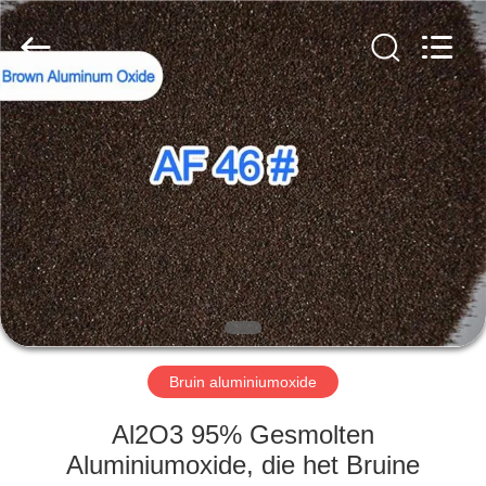
Zhengzhou
Zhengtong
Abrasive
Import&Export
Co.,Ltd.
All
Rights
Reserved.
HUIS
PRODUCTEN
VIDEO'S
ONGEVEER
ONS
Bruin aluminiumoxide
FABRIEKSREIS
Al2O3 95% Gesmolten
Aluminiumoxide, die het Bruine