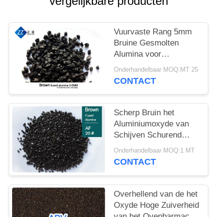
vergelijkbare producten
Vuurvaste Rang 5mm
Bruine Gesmolten
Alumina voor
Castables
Onderhandelbaar MOQ:MT 25
CONTACT
Scherp Bruin het
Aluminiumoxyde van
Schijven Schurend
Grutten FEPA 20#
Onderhandelbaar MOQ:1 MT
CONTACT
Overhellend van de het
Oxyde Hoge Zuiverheid
van het Ovenbarmac