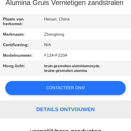
KWALITEITSCONTROLE
Alumina Gruis Vernietigen zandstralen
CONTACTEER
Plaats van
Henan, China
herkomst:
ONS
Merknaam:
Zhengtong
Certificering:
N/A
NIEUWS
Modelnummer:
F12#-F220#
VERZOEK
Hoog licht:
,
bruin gesmolten aluminiumoxyde
bruine gesmolten alumina
OM EEN
CITAAT
CONTACTEER ONS!
SITEMAP
DETAILS ONTVOUWEN
PRIVACYBELEID