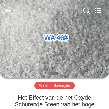
Zhengzhou
Zhengtong
Abrasive
Import&Export
Co.,Ltd.
All
Rights
Reserved.
HUIS
PRODUCTEN
VIDEO'S
ONGEVEER
ONS
Wit aluminiumoxyde
FABRIEKSREIS
Het Effect van de het Oxyde
Schurende Steen van het hoge