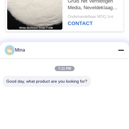
Gruis het Vernietigen
Media, Neveldeklaag
Gesmolten Witte
Onderhandelbaar MOQ:1mt
Alumina
CONTACT
populaire categorieën
Alle
Mina
Het ceramische Parel
Ceramische het
7:11 PM
Vernietigen
Vernietigen Media
Good day, what product are you looking for?
Het ceramische
zirconiumdioxyde
Schot Uithameren
malende media
de parels van het
keramische slijpen
zirconiumsilicaat
media