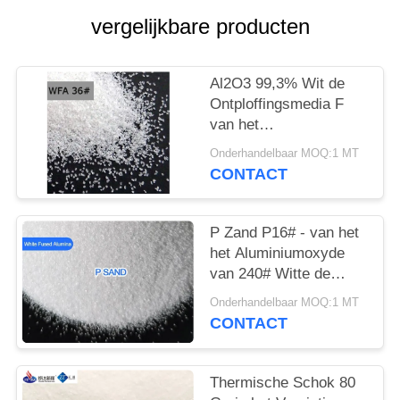
vergelijkbare producten
Al2O3 99,3% Wit de
Ontploffingsmedia F
van het
Aluminiumoxyde
Onderhandelbaar MOQ:1 MT
Zand/p-Zand
CONTACT
plakte/Met een laag
bedekte
Schuurmiddelen
P Zand P16# - van het
het Aluminiumoxyde
van 240# Witte de
Ontploffingsmedia voor
Onderhandelbaar MOQ:1 MT
Met een laag bedekte
CONTACT
Schuurmiddelen/Zandriem
Thermische Schok 80