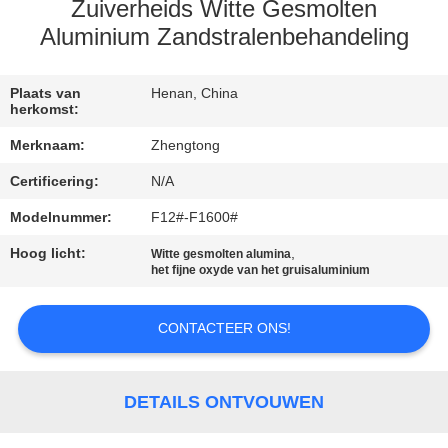
KWALITEITSCONTROLE
Zuiverheids Witte Gesmolten
Aluminium Zandstralenbehandeling
CONTACTEER
ONS
Plaats van
Henan, China
herkomst:
Merknaam:
Zhengtong
NIEUWS
Certificering:
N/A
Modelnummer:
F12#-F1600#
VERZOEK
OM EEN
Hoog licht:
,
Witte gesmolten alumina
het fijne oxyde van het gruisaluminium
CITAAT
CONTACTEER ONS!
SITEMAP
DETAILS ONTVOUWEN
PRIVACYBELEID