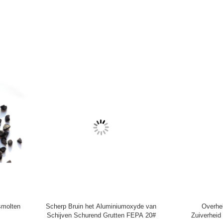
ellend van de het Oxyde Hoge
Grootte 025mm Bruine Al2O3 v
d van het Ovenbarmac Gesmolten
Aluminiumoxyde 95,5% M