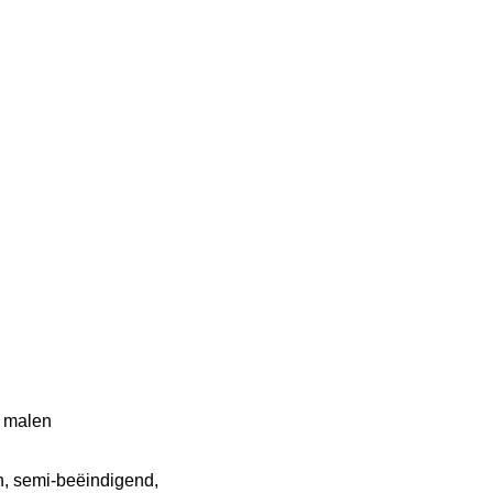
e malen
n, semi-beëindigend,