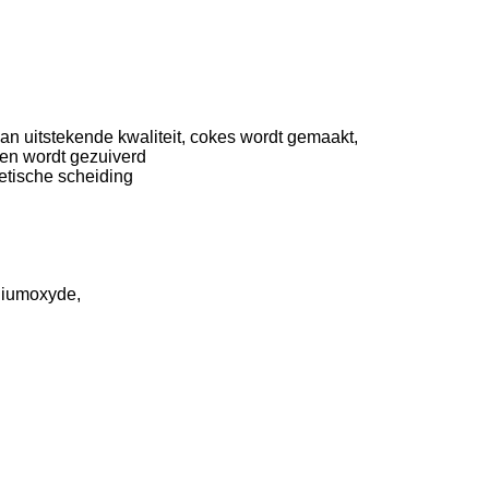
n uitstekende kwaliteit, cokes wordt gemaakt,
 en wordt gezuiverd
etische scheiding
niumoxyde,