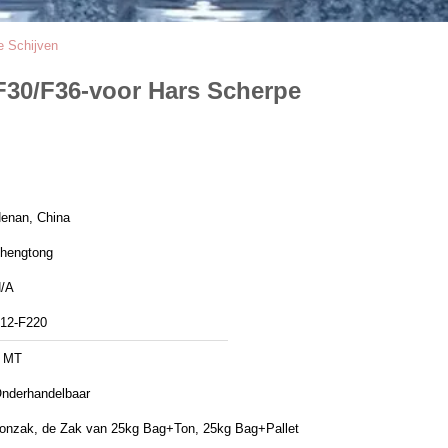
e Schijven
F30/F36-voor Hars Scherpe
enan, China
hengtong
/A
12-F220
 MT
nderhandelbaar
onzak, de Zak van 25kg Bag+Ton, 25kg Bag+Pallet