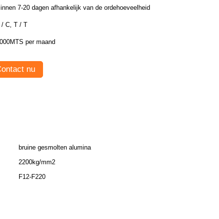
innen 7-20 dagen afhankelijk van de ordehoeveelheid
 / C, T / T
000MTS per maand
ontact nu
bruine gesmolten alumina
2200kg/mm2
F12-F220