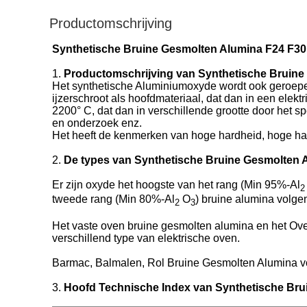
Productomschrijving
Synthetische Bruine Gesmolten Alumina F24 F30
1.
Productomschrijving van Synthetische Bruin
Het synthetische Aluminiumoxyde wordt ook geroepen
ijzerschroot als hoofdmateriaal, dat dan in een ele
2200° C, dat dan in verschillende grootte door het 
en onderzoek enz.
Het heeft de kenmerken van hoge hardheid, hoge har
2.
De types van Synthetische Bruine Gesmolten 
Er zijn oxyde het hoogste van het rang (Min 95%-Al
2
tweede rang (Min 80%-Al
O
) bruine alumina volge
2
3
Het vaste oven bruine gesmolten alumina en het Ov
verschillend type van elektrische oven.
Barmac, Balmalen, Rol Bruine Gesmolten Alumina vo
3.
Hoofd Technische Index van Synthetische Br