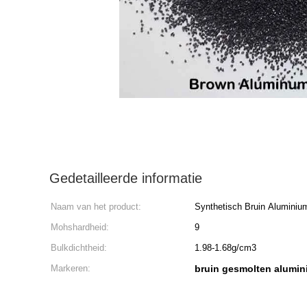
Gedetailleerde informatie
Naam van het product:
Synthetisch Bruin Aluminiu
Mohshardheid:
9
Bulkdichtheid:
1.98-1.68g/cm3
Markeren:
bruin gesmolten alumi