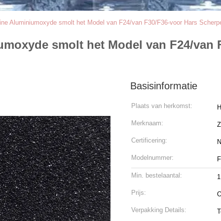
uine Aluminiumoxyde smolt het Model van F24/van F30/F36-voor Hars Scherp
iumoxyde smolt het Model van F24/van 
Basisinformatie
Plaats van herkomst:
H
Merknaam:
Z
Certificering:
N
Modelnummer:
F
Min. bestelaantal:
1
Prijs:
O
Verpakking Details:
T