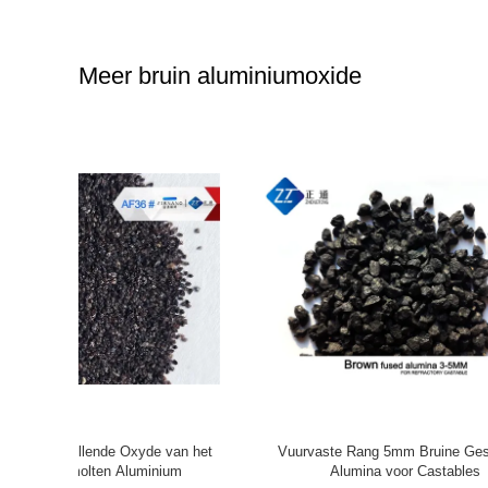
Meer bruin aluminiumoxide
smolten
Scherp Bruin het Aluminiumoxyde van
Overh
Schijven Schurend Grutten FEPA 20#
Zuiverhei