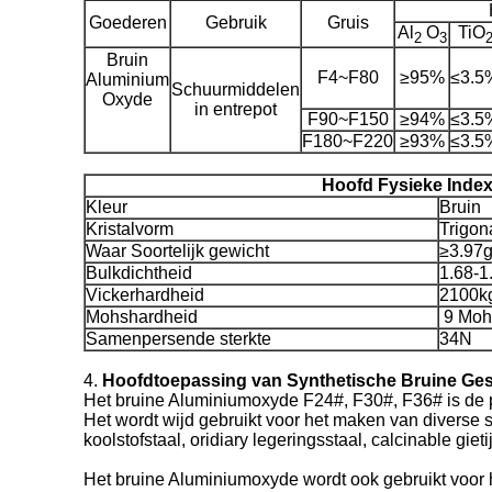
Hoo
Goederen
Gebruik
Gruis
Al
O
TiO
2
3
Bruin
F4~F80
≥95%
≤3.5
Aluminium
Schuurmiddelen
Oxyde
in entrepot
F90~F150
≥94%
≤3.5
F180~F220
≥93%
≤3.5
Hoofd Fysieke Inde
Kleur
Bruin
Kristalvorm
Trigon
Waar Soortelijk gewicht
≥3.97
Bulkdichtheid
1.68-1
Vickerhardheid
2100k
Mohshardheid
9 Moh
Samenpersende sterkte
34N
4.
Hoofdtoepassing van Synthetische Bruine Ge
Het bruine Aluminiumoxyde F24#, F30#, F36# is de p
Het wordt wijd gebruikt voor het maken van diverse s
koolstofstaal, oridiary legeringsstaal, calcinable gieti
Het bruine Aluminiumoxyde wordt ook gebruikt voor