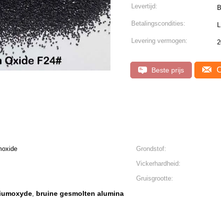
Levertijd:
B
Betalingscondities:
L
Levering vermogen:
2
C
Beste prijs
moxide
Grondstof:
Vickerhardheid:
Gruisgrootte:
niumoxyde
bruine gesmolten alumina
,