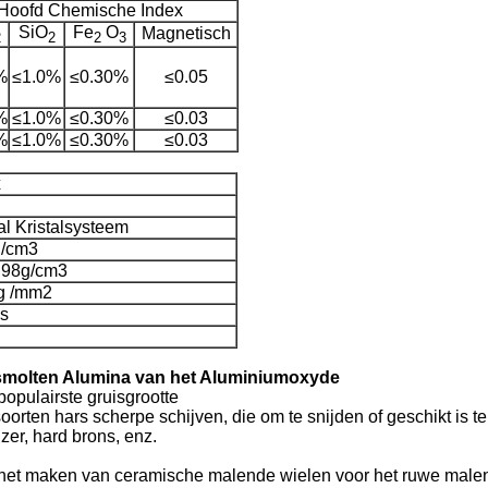
fd Chemische Index
SiO
Fe
O
Magnetisch
2
2
2
3
%
≤1.0%
≤0.30%
≤0.05
%
≤1.0%
≤0.30%
≤0.03
%
≤1.0%
≤0.30%
≤0.03
x
al Kristalsysteem
g/cm3
.98g/cm3
g /mm2
s
smolten Alumina van het Aluminiumoxyde
opulairste gruisgrootte
oorten hars scherpe schijven, die om te snijden of geschikt is t
jzer, hard brons, enz.
 het maken van ceramische malende wielen voor het ruwe male