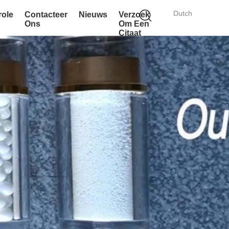
Dutch
role
Contacteer
Nieuws
Verzoek
Ons
Om Een
Citaat