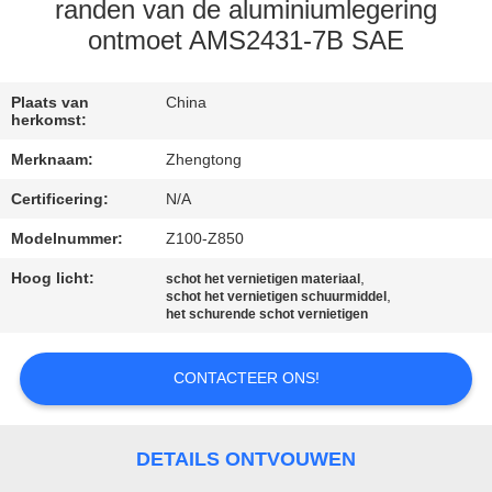
KWALITEITSCONTROLE
randen van de aluminiumlegering
ontmoet AMS2431-7B SAE
CONTACTEER
ONS
Plaats van
China
herkomst:
Merknaam:
Zhengtong
NIEUWS
Certificering:
N/A
Modelnummer:
Z100-Z850
VERZOEK
OM EEN
Hoog licht:
,
schot het vernietigen materiaal
,
schot het vernietigen schuurmiddel
CITAAT
het schurende schot vernietigen
CONTACTEER ONS!
SITEMAP
PRIVACYBELEID
DETAILS ONTVOUWEN