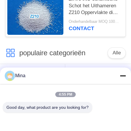
Schot het Uithameren
Z210 Oppervlakte die
Behandeling voor de
Onderhandelbaar MOQ:100KGS
Bladen van de
CONTACT
Vliegtuigenturbine
versterken
populaire categorieën
Alle
Het ceramische Parel
Ceramische het
Mina
Vernietigen
Vernietigen Media
4:55 PM
Het ceramische
zirconiumdioxyde
Schot Uithameren
malende media
Good day, what product are you looking for?
de parels van het
keramische slijpen
zirconiumsilicaat
media