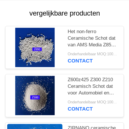
vergelijkbare producten
Het non-ferro
Ceramische Schot dat
van AMS Media Z850
Z600 Z425 voor
Onderhandelbaar MOQ:100KGS
Motoren en Wielhub
CONTACT
uithamert
Z600z425 Z300 Z210
Ceramisch Schot dat
voor Automobiel en
Ruimtevaartindustrie
Onderhandelbaar MOQ:100KGS
uithamert
CONTACT
ZIRNANO ceramische