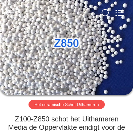
Zhengzhou
Zhengtong
Abrasive
Import&Export
Co.,Ltd.
All
Rights
Reserved.
HUIS
PRODUCTEN
VIDEO'S
ONGEVEER
ONS
Het ceramische Schot Uithameren
FABRIEKSREIS
Z100-Z850 schot het Uithameren
Media de Oppervlakte eindigt voor de