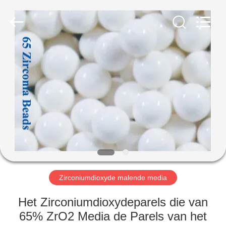
Zhengzhou
Zhengtong
Abrasive
Import&Export
Co.,Ltd.
All
Rights
Reserved.
HUIS
PRODUCTEN
VIDEO'S
ONGEVEER
ONS
Zirconiumdioxyde malende media
FABRIEKSREIS
Het Zirconiumdioxydeparels die van
65% ZrO2 Media de Parels van het