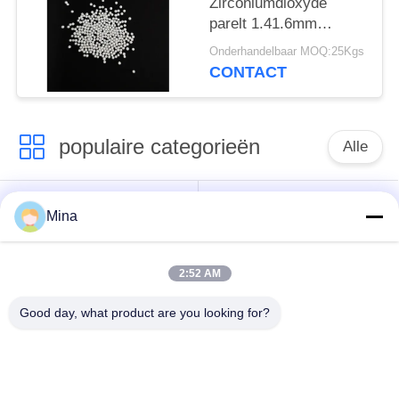
Zirconiumdioxyde
parelt 1.41.6mm
Zirconiumdioxyde
Onderhandelbaar MOQ:25Kgs
Malende Ballen Hoge
CONTACT
Strengnth
populaire categorieën
Alle
Het ceramische Parel
Ceramische het
Mina
Vernietigen
Vernietigen Media
2:52 AM
Het ceramische
zirconiumdioxyde
Schot Uithameren
malende media
Good day, what product are you looking for?
de parels van het
keramische slijpen
zirconiumsilicaat
media