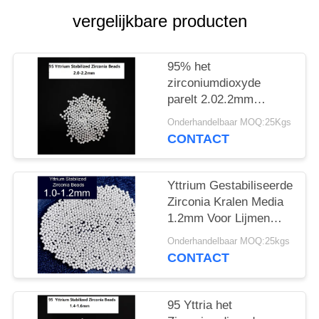
vergelijkbare producten
95% het
zirconiumdioxyde
parelt 2.02.2mm
Zirconiumdioxyde het
Onderhandelbaar MOQ:25Kgs
Malen Media Hardheid
CONTACT
Met hoge weerstand
Yttrium Gestabiliseerde
Zirconia Kralen Media
1.2mm Voor Lijmen
Pesticiden Slijpen
Onderhandelbaar MOQ:25kgs
CONTACT
95 Yttria het