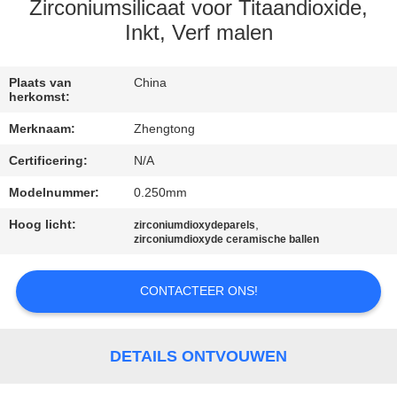
KWALITEITSCONTROLE
Zirconiumsilicaat voor Titaandioxide,
Inkt, Verf malen
CONTACTEER
ONS
Plaats van
China
herkomst:
Merknaam:
Zhengtong
NIEUWS
Certificering:
N/A
Modelnummer:
0.250mm
VERZOEK
OM EEN
Hoog licht:
,
zirconiumdioxydeparels
zirconiumdioxyde ceramische ballen
CITAAT
CONTACTEER ONS!
SITEMAP
DETAILS ONTVOUWEN
PRIVACYBELEID