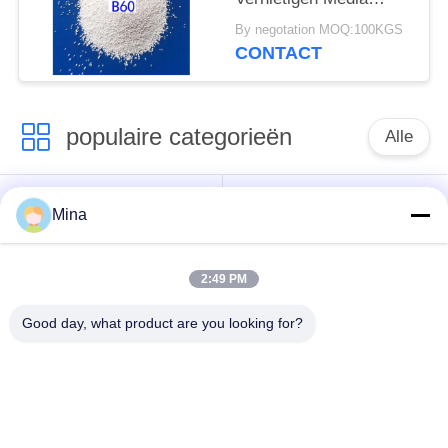
JZB60 JZB80 JZB100
By negotation MOQ:100KGS
JZB120 voor Roestvrij
CONTACT
staaldelen
populaire categorieën
Alle
Het ceramische Parel
Ceramische het
Mina
Vernietigen
Vernietigen Media
2:49 PM
Het ceramische
zirconiumdioxyde
Schot Uithameren
malende media
Good day, what product are you looking for?
de parels van het
keramische slijpen
zirconiumsilicaat
media