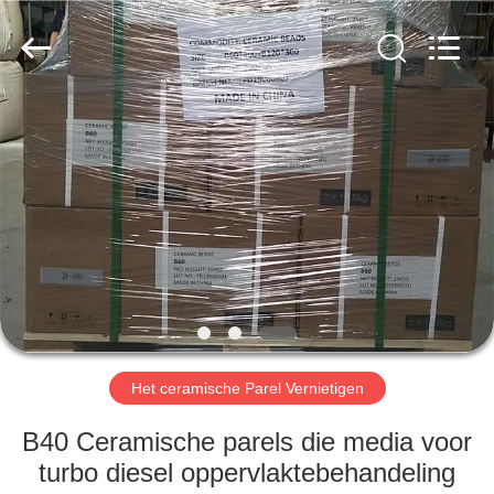
Zhengzhou
Zhengtong
Abrasive
Import&Export
Co.,Ltd.
All
Rights
Reserved.
HUIS
PRODUCTEN
VIDEO'S
ONGEVEER
ONS
Het ceramische Parel Vernietigen
FABRIEKSREIS
B40 Ceramische parels die media voor
turbo diesel oppervlaktebehandeling