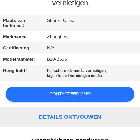
KWALITEITSCONTROLE
vernietigen
CONTACTEER
Plaats van
Shanxi, China
herkomst:
ONS
Merknaam:
Zhengtong
Certificering:
N/A
NIEUWS
Modelnummer:
B20-B505
VERZOEK
Hoog licht:
,
het schurende media vernietigen
lage stof het vernietigen media
OM EEN
CITAAT
CONTACTEER ONS!
SITEMAP
DETAILS ONTVOUWEN
PRIVACYBELEID