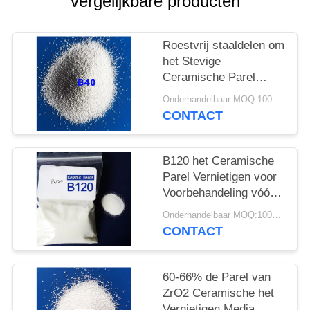
vergelijkbare producten
Roestvrij staaldelen om
het Stevige
Ceramische Parel
Vernietigen
Onderhandelbaar MOQ:100KGS
CONTACT
B120 het Ceramische
Parel Vernietigen voor
Voorbehandeling vóór
het Met een laag
Onderhandelbaar MOQ:100KGS
bedekken door Natte
CONTACT
Te vernietigen
60-66% de Parel van
ZrO2 Ceramische het
Vernietigen Media