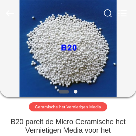
Zhengzhou
Zhengtong
Abrasive
Import&Export
Co.,Ltd.
All
Rights
Reserved.
HUIS
PRODUCTEN
VIDEO'S
ONGEVEER
ONS
Ceramische het Vernietigen Media
FABRIEKSREIS
B20 parelt de Micro Ceramische het
Vernietigen Media voor het