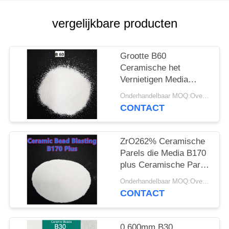
vergelijkbare producten
Grootte B60
Ceramische het
Vernietigen Media
0.3mm
Onderhandelbaar MOQ:Overeen te komen
Zirconiumdioxydeparels
CONTACT
voor
ApparatenOppervlaktebehan
ZrO262% Ceramische
Parels die Media B170
plus Ceramische Parel
Schurende Deblurrings
Onderhandelbaar MOQ:Overeen te komen
vernietigen
CONTACT
0.600mm B30