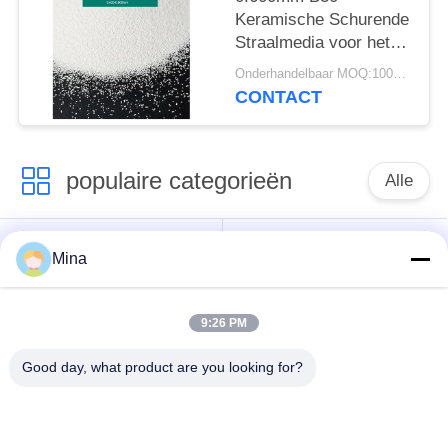
Keramische Schurende
Straalmedia voor het
Schoonmaken van de
Onderhandelbaar MOQ:100KGS
Vormen van
CONTACT
Glasflessen:
populaire categorieën
Alle
Het ceramische Parel
Ceramische het
Mina
Vernietigen
Vernietigen Media
9:26 PM
Het ceramische
zirconiumdioxyde
Schot Uithameren
malende media
Good day, what product are you looking for?
de parels van het
keramische slijpen
zirconiumsilicaat
media