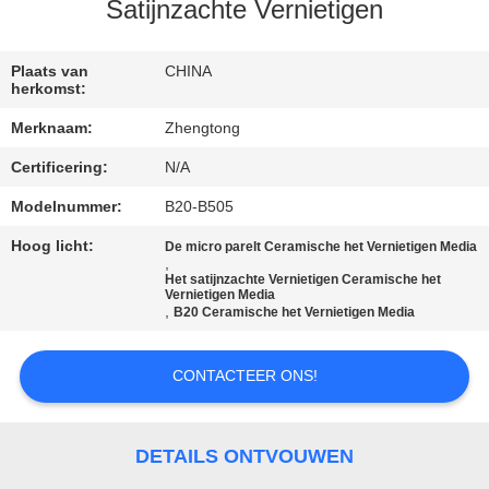
KWALITEITSCONTROLE
Satijnzachte Vernietigen
CONTACTEER
Plaats van
CHINA
herkomst:
ONS
Merknaam:
Zhengtong
Certificering:
N/A
NIEUWS
Modelnummer:
B20-B505
VERZOEK
Hoog licht:
De micro parelt Ceramische het Vernietigen Media
,
OM EEN
Het satijnzachte Vernietigen Ceramische het
Vernietigen Media
CITAAT
,
B20 Ceramische het Vernietigen Media
CONTACTEER ONS!
SITEMAP
PRIVACYBELEID
DETAILS ONTVOUWEN