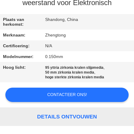
KWALITEITSCONTROLE
weerstand voor Elektronisch
CONTACTEER
Plaats van
Shandong, China
herkomst:
ONS
Merknaam:
Zhengtong
Certificering:
N/A
NIEUWS
Modelnummer:
0.150mm
VERZOEK
Hoog licht:
,
95 yttria zirkonia kralen slijpmedia
,
50 mm zirkonia kralen media
OM EEN
hoge sterkte zirkonia kralen media
CITAAT
CONTACTEER ONS!
SITEMAP
DETAILS ONTVOUWEN
PRIVACYBELEID