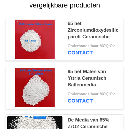
vergelijkbare producten
65 het
Zirconiumdioxydesilicaat
parelt Ceramische
Malende Media 1,4 -
Onderhandelbaar MOQ:Overeen te komen
1.6Mm voor het Malen
CONTACT
Verspreiding
95 het Malen van
Yttria Ceramisch
Ballenmedia
Gestabiliseerd
Onderhandelbaar MOQ:Overeen te komen
Zirconiumdioxyde 1,2
CONTACT
- 1.4mm
De Media van 65%
ZrO2 Ceramische