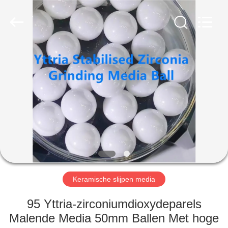
Zhengzhou
Zhengtong
Abrasive
Import&Export
Co.,Ltd.
All
Rights
Reserved.
HUIS
PRODUCTEN
VIDEO'S
ONGEVEER
ONS
Keramische slijpen media
FABRIEKSREIS
95 Yttria-zirconiumdioxydeparels
Malende Media 50mm Ballen Met hoge