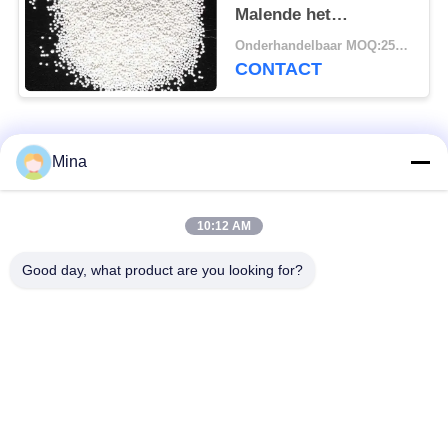
Malende het
Silicaatparels van het
Onderhandelbaar MOQ:25 kg
Ballenzirconium 1,0 -
CONTACT
1,2 Mm voor Pesticide
populaire categorieën
Alle
Mina
Het ceramische
Ceramische het
10:12 AM
Parel Vernietigen
Vernietigen Media
Good day, what product are you looking for?
Het ceramische
zirconiumdioxyde
Schot Uithameren
malende media
de parels van het
keramische slijpen
zirconiumsilicaat
media