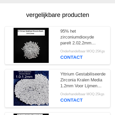
vergelijkbare producten
95% het
zirconiumdioxyde
parelt 2.02.2mm
Zirconiumdioxyde het
Onderhandelbaar MOQ:25Kgs
Malen Media Hardheid
CONTACT
Met hoge weerstand
Yttrium Gestabiliseerde
Zirconia Kralen Media
1.2mm Voor Lijmen
Pesticiden Slijpen
Onderhandelbaar MOQ:25kgs
CONTACT