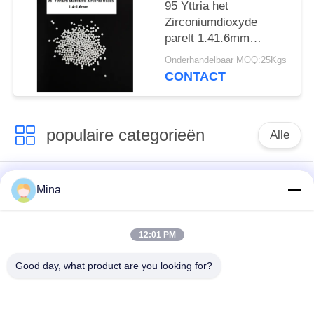
95 Yttria het
Zirconiumdioxyde
parelt 1.41.6mm
Zirconiumdioxyde
Onderhandelbaar MOQ:25Kgs
Malende Ballen Hoge
CONTACT
Strengnth
populaire categorieën
Alle
Het ceramische Parel
Ceramische het
Mina
Vernietigen
Vernietigen Media
12:01 PM
Het ceramische
zirconiumdioxyde
Schot Uithameren
malende media
Good day, what product are you looking for?
de parels van het
keramische slijpen