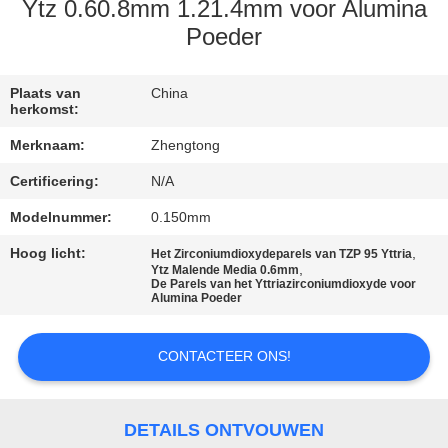
KWALITEITSCONTROLE
Ytz 0.60.8mm 1.21.4mm voor Alumina
Poeder
CONTACTEER
ONS
Plaats van
China
herkomst:
Merknaam:
Zhengtong
NIEUWS
Certificering:
N/A
Modelnummer:
0.150mm
VERZOEK
OM EEN
Hoog licht:
,
Het Zirconiumdioxydeparels van TZP 95 Yttria
,
Ytz Malende Media 0.6mm
CITAAT
De Parels van het Yttriazirconiumdioxyde voor
Alumina Poeder
SITEMAP
CONTACTEER ONS!
PRIVACYBELEID
DETAILS ONTVOUWEN