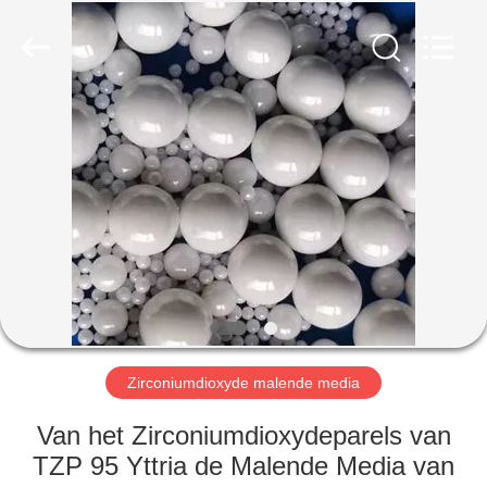
Zhengzhou
Zhengtong
Abrasive
Import&Export
Co.,Ltd.
All
Rights
Reserved.
HUIS
PRODUCTEN
VIDEO'S
ONGEVEER
ONS
Zirconiumdioxyde malende media
FABRIEKSREIS
Van het Zirconiumdioxydeparels van
TZP 95 Yttria de Malende Media van