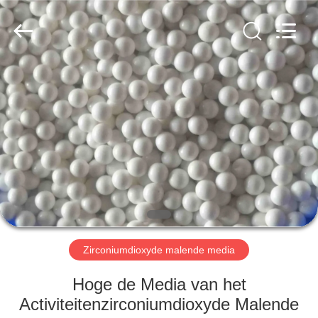
Zhengzhou
Zhengtong
Abrasive
Import&Export
Co.,Ltd.
All
Rights
Reserved.
HUIS
PRODUCTEN
VIDEO'S
ONGEVEER
ONS
Zirconiumdioxyde malende media
FABRIEKSREIS
Hoge de Media van het
Activiteitenzirconiumdioxyde Malende