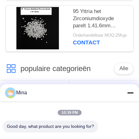
95 Yttria het
Zirconiumdioxyde
parelt 1.41.6mm
Zirconiumdioxyde
Onderhandelbaar MOQ:25Kgs
Malende Ballen Hoge
CONTACT
Strengnth
populaire categorieën
Alle
Het ceramische Parel
Ceramische het
Mina
Vernietigen
Vernietigen Media
10:39 PM
Het ceramische
zirconiumdioxyde
Schot Uithameren
malende media
Good day, what product are you looking for?