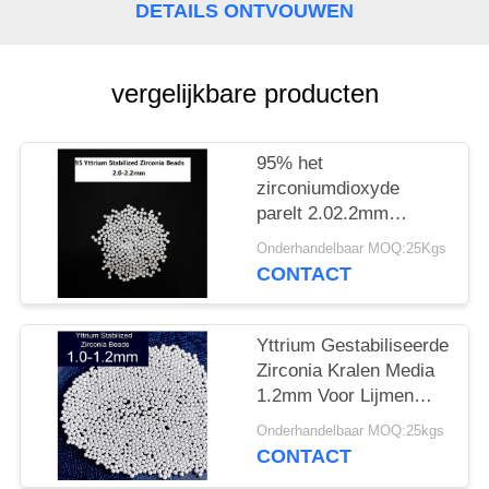
DETAILS ONTVOUWEN
vergelijkbare producten
95% het
zirconiumdioxyde
parelt 2.02.2mm
Zirconiumdioxyde het
Onderhandelbaar MOQ:25Kgs
Malen Media Hardheid
CONTACT
Met hoge weerstand
Yttrium Gestabiliseerde
Zirconia Kralen Media
1.2mm Voor Lijmen
Pesticiden Slijpen
Onderhandelbaar MOQ:25kgs
CONTACT