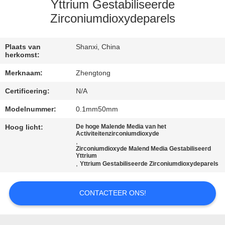
KWALITEITSCONTROLE
Yttrium Gestabiliseerde
Zirconiumdioxydeparels
CONTACTEER
ONS
Plaats van
Shanxi, China
herkomst:
Merknaam:
Zhengtong
NIEUWS
Certificering:
N/A
Modelnummer:
0.1mm50mm
VERZOEK
OM EEN
Hoog licht:
De hoge Malende Media van het
Activiteitenzirconiumdioxyde
,
CITAAT
Zirconiumdioxyde Malend Media Gestabiliseerd
Yttrium
,
Yttrium Gestabiliseerde Zirconiumdioxydeparels
SITEMAP
CONTACTEER ONS!
PRIVACYBELEID